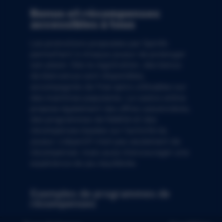
Bonus et récompenses
accessibles à tous
Les promotions proposées par Spinfin
permettent à chaque joueur de prolonger
son plaisir. Dès la registration, des bonus
de bienvenue sont disponibles,
accompagnés de free spins utilisables sur
des machines populaires. Le casino online
propose également des offres saisonnières,
des programmes de fidélité et des
récompenses basées sur l’activité du
joueur. L’objectif n’est pas seulement de
récompenser, mais aussi d’encourager une
expérience de jeu équilibrée.
Exemples de programmes de
récompenses