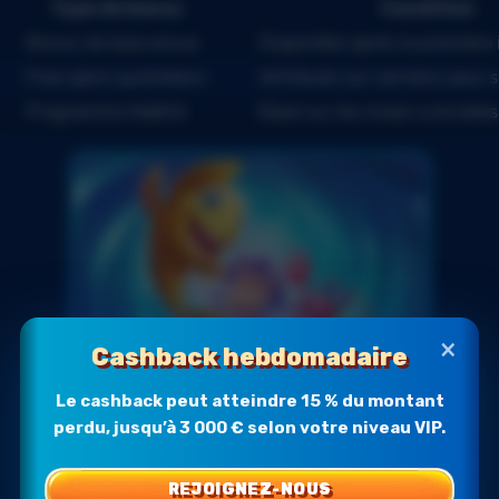
Type de bonus
Condition
Bonus de bienvenue
Disponible après la première 
Free spins quotidiens
Attribués sur certains jeux 
Programme fidélité
Basé sur les mises cumulées
×
Cashback hebdomadaire
Le cashback peut atteindre
15 %
du montant
perdu, jusqu’à
3 000 €
selon votre niveau VIP.
REJOIGNEZ-NOUS