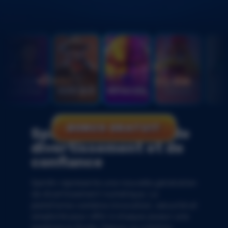
SPINFIN
un monde de
divertissement et de
confiance
BONUS GRATUIT
Spinfin — un monde de
divertissement et de
confiance
Spinfin représente une nouvelle génération
de divertissement numérique. La
plateforme combine innovation, sécurité et
simplicité pour offrir à chaque joueur une
expérience fluide. Depuis sa création,