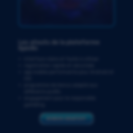
Les atouts de la plateforme
Spinfin
interface claire et facile à utiliser
registration rapide et sécurisée
app mobile performante pour Android et
iOS
programme de bonus adapté aux
différents profils
engagement pour le responsible
gambling
BONUS GRATUIT