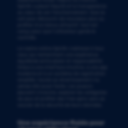
Spinfin a placé l’équité et la transparence
au cœur de son fonctionnement. Que ce
soit pour découvrir de nouveaux jeux ou
profiter d’un bonus attractif, tout est
conçu pour que l’utilisateur garde le
contrôle.
Le casino online Spinfin s’adresse à tous
ceux qui recherchent une expérience
équilibrée entre plaisir et responsabilité.
Grâce à une interface intuitive, à une app
moderne et à un système de registration
simplifié, l’accès au divertissement n’a
jamais été aussi facile. Les joueurs
peuvent s’inscrire, explorer les catégories
de jeux et profiter des free spins sans se
soucier de la sécurité de leurs données.
Une expérience fluide pour