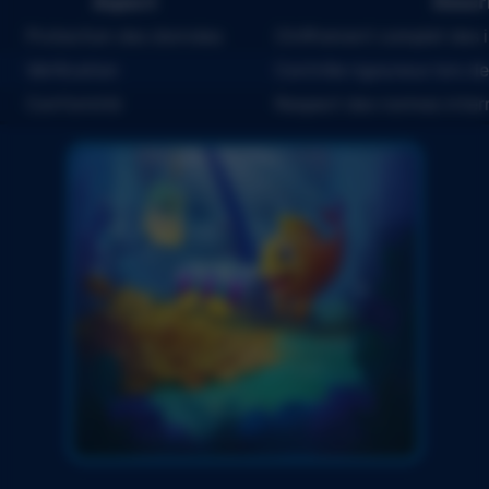
Aspect
Descr
Protection des données
Chiffrement complet des 
Vérification
Contrôle rigoureux lors de
Conformité
Respect des normes inter