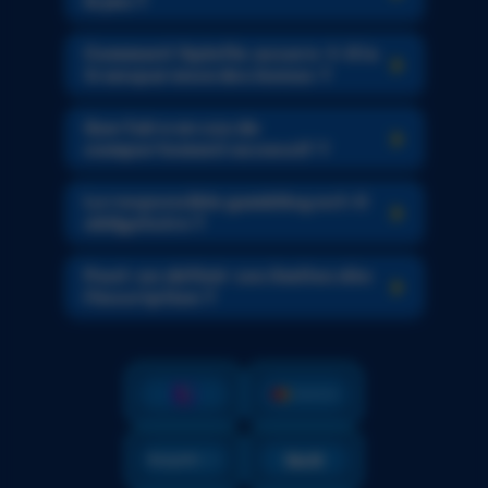
le jeu ?
Des limites de dépôt, des rappels de
Comment Spinfin assure-t-il la
session et des options d’auto-
transparence des bonus ?
exclusion sont intégrés directement
dans le compte utilisateur.
Toutes les offres de bonus et de free
Que faire en cas de
spins sont accompagnées de
comportement excessif ?
conditions détaillées disponibles avant
activation.
Les utilisateurs peuvent contacter le
Le responsible gambling est-il
support Spinfin ou accéder à des
obligatoire ?
organismes d’aide partenaires via la
section d’assistance.
Il s’agit d’un engagement volontaire
Peut-on définir ses limites dès
mais fortement encouragé, car il
l’inscription ?
garantit un environnement sûr et
équitable.
Oui, la registration inclut la possibilité
de fixer des limites personnalisées de
dépôt et de session dès la création du
compte.