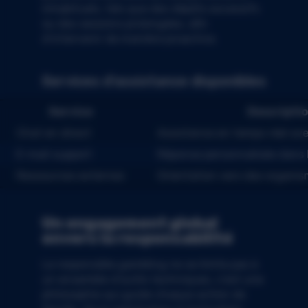
inhabituels, tels que des dépôts excessifs
ou des sessions prolongées, afin
d’intervenir de manière proactive.
Services d’assistance disponibles
Service
Descripti
Chat en direct
Assistance en temps réel ave
E-mail support
Réponse personnalisée dans 
Ressources externes
Orientation vers des organis
Un engagement global
envers la responsabilité
Le responsible gambling ne se limite pas à
un ensemble d’outils techniques, c’est une
philosophie qui guide chaque action de