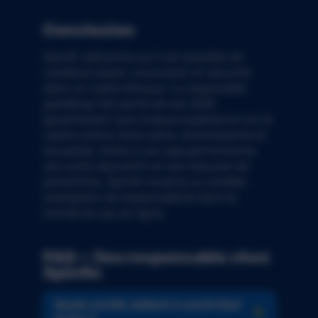
Conclusion
Spinfin démontre qu’il est possible de
combiner plaisir, innovation et sécurité
dans un cadre éthique. Le responsible
gambling fait partie de son ADN,
garantissant que chaque expérience sur le
casino online reste saine, divertissante et
encadrée. Grâce à son app performante,
ses outils éducatifs et ses mesures de
prévention, Spinfin incarne un modèle
exemplaire de responsabilité dans le
monde du jeu en ligne.
FAQ — Jeu responsable chez
Spinfin
Quels outils aident à contrôler