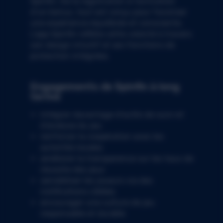
Spinfin. De la registration à l’activation
d’un bonus, tout est conçu pour favoriser
une expérience équilibrée et consciente.
L’app Spinfin reflète cette volonté à travers
son design intuitif et ses fonctions de
protection intégrées.
Engagements de Spinfin à long
terme
intégrer davantage d’outils de suivi et
d’analyse du jeu
renforcer la coopération avec les
autorités locales
améliorer la transparence sur les taux de
réussite des jeux
sensibiliser les joueurs via des
notifications ciblées
encourager une culture de jeu
responsable et durable