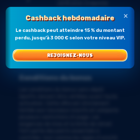
2
vérification d’identité
Accepter le bonus dans
×
Cashback hebdomadaire
3
la section des
promotions
Le cashback peut atteindre
15 %
du montant
Jouer sur les jeux
4
perdu, jusqu’à
3 000 €
selon votre niveau VIP.
éligibles
Respecter les
REJOIGNEZ-NOUS
5
conditions de mise
avant retrait
Conditions du bonus
Les conditions du bonus sans dépôt
SpinFin doivent être vérifiées avant toute
activation. Cette offre est strictement
limitée aux nouveaux inscrits et comporte
plusieurs restrictions d’usage. Les
exigences de mise et la limite de retrait
font partie des points essentiels à
contrôler, tout comme les règles d’unicité