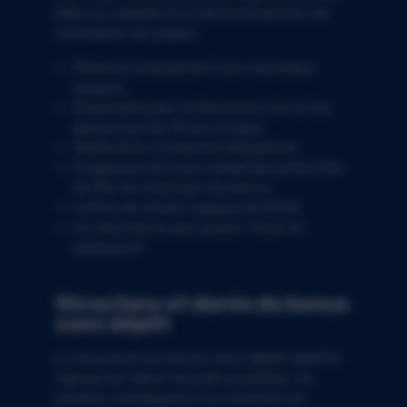
liées au compte et à l’environnement de
connexion du joueur.
Réservé uniquement aux nouveaux
joueurs
Disponible pour le Royaume-Uni et les
personnes de 18 ans et plus
Vérification d’identité obligatoire
Exigences de mise comprises entre 20x
et 40x du montant du bonus
Limite de retrait typique de €100
Un seul bonus par joueur, foyer et
adresse IP
Structure et durée du bonus
sans dépôt
La structure du bonus sans dépôt SpinFin
repose sur deux formats possibles. Le
premier correspond à un montant en