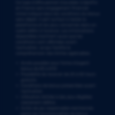
Ce type d’offre permet d’accéder à SpinFin
en France sans engagement financier
initial indiqué dans les conditions du bonus
sans dépôt. Il sert surtout à tester la
plateforme et les jeux concernés dans un
cadre défini à l’avance. Les informations
disponibles montrent aussi que les
conditions sont affichées avant
l’activation, ce qui facilite la
compréhension des limites applicables.
Accès possible sous forme d’argent
bonus de €5 à €10
Possibilité de recevoir de 20 à 50 tours
gratuits
Conditions de bonus présentées avant
l’activation
Utilisation limitée à des jeux éligibles
clairement définis
Outils de jeu responsable mentionnés
parmi les fonctionnalités de bonus