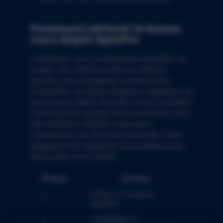
Comment obtenir le bonus
sans dépôt SpinFin
L’obtention suit un processus encadré. Le
joueur doit d’abord créer un compte
SpinFin, puis compléter la vérification
d’identité, car cette exigence s’applique au
bonus sans dépôt. Ensuite, il faut accepter
l’offre dans la section des promotions. Une
fois le bonus crédité, le jeu peut
commencer sur les titres autorisés, avec
obligation de respecter les conditions de
mise avant tout retrait.
Étape
Action
Créer un compte
1
SpinFin
Compléter la