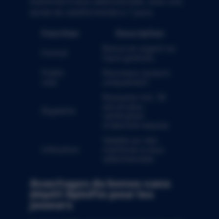
machines à sous sélectionnées, avec une
durée de validité limitée à 7 jours.
Fonction
Description
Bonus en argent ou
Format
tours gratuits
Public
Nouveaux joueurs
visé
uniquement
Royaume-Uni, 18
ans et plus,
Éligibilité
vérification
d’identité requise
Valable sur des
Utilisation
machines à sous
sélectionnées
Avantages du bonus sans
dépôt SpinFin pour les
joueurs