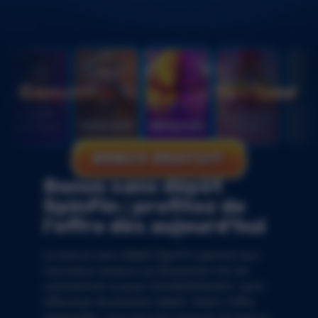
BONUS SANS DÉPÔT
Commencez sans effectuer
de dépôt
BONUS GRATUIT
Bonus sans dépôt
SpinFin : profitez de
l’offre dès aujourd’hui
Le bonus sans dépôt SpinFin permet aux
nouveaux joueurs au Royaume-Uni de
commencer à jouer immédiatement, sans
effectuer de premier dépôt. Selon l’offre
disponible, vous pouvez recevoir du bonus