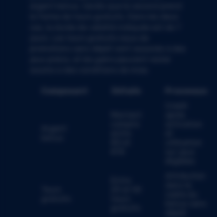
argent bonus, tandis que le second prend
la forme de tours gratuits. Dans les deux
cas, la durée de validité indiquée est de 7
jours. Les tours gratuits issus de
promotions sans dépôt sont associés à des
jeux précis, et les gains peuvent rester
soumis à des conditions de mise.
Composant
Détails
Processus
Crédit
Montant
après
compris
activation
Argent
entre
et
bonus
€5 et
utilisation
€10
sur jeux
éligibles
Attribution
Entre
dans le
Tours
20 et 50
cadre du
gratuits
tours
bonus sans
gratuits
dépôt